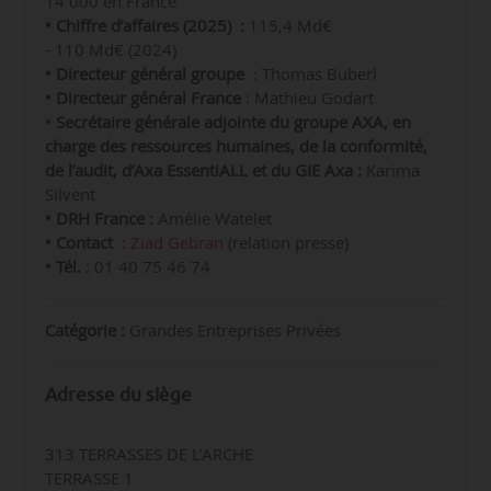
14 000 en France
• Chiffre d’affaires
(2025)
:
115,4 Md€
- 110 Md€ (2024)
• Directeur général groupe
: Thomas Buberl
• Directeur général France
:
Mathieu Godart
•
Secrétaire générale adjointe du groupe AXA, en
charge des ressources humaines, de la conformité,
de l’audit, d’Axa EssentiALL et du GIE Axa :
Karima
Silvent
• DRH France :
Amélie Watelet
• Contact
:
Ziad Gebran
(relation presse)
• Tél.
: 01 40 75 46 74
Catégorie :
Grandes Entreprises Privées
Adresse du siège
313 TERRASSES DE L’ARCHE
TERRASSE 1