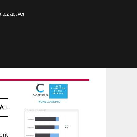
Nous joindre
itez activer
Espace abonné
+
sont