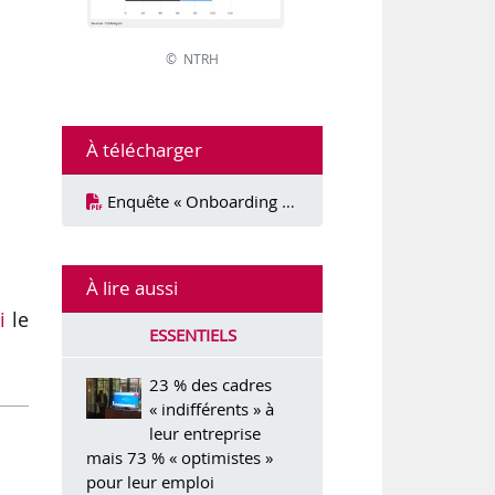
;
© NTRH
À télécharger
Enquête « Onboarding » - Cadremploi
À lire aussi
i
le
ESSENTIELS
23 % des cadres
« indifférents » à
leur entreprise
mais 73 % « optimistes »
pour leur emploi