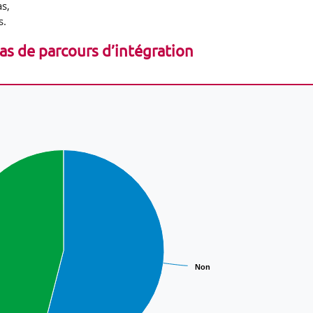
s,
s.
pas de parcours d’intégration
Non
Non