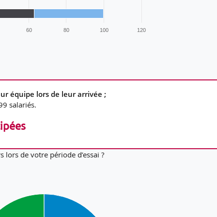
60
80
100
120
r équipe lors de leur arrivée ;
9 salariés.
cipées
 lors de votre période d’essai ?