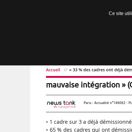
Découvrir sans engagement
Ce site uti
Menu
Accueil
« 33 % des cadres ont déjà dém
« 33 % des cadres ont dé
mauvaise intégration » 
Paris - Actualité n°146062 - P
• 1 cadre sur 3 a déjà démissionné
• 65 % des cadres qui ont démissi