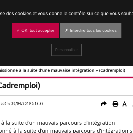
Prendre un rendez-vous
lise des cookies et vous donne le contrôle sur ce que vous souha
✓ OK, tout accepter
✗ Interdire tous les cookies
Personnaliser
issionné à la suite d’une mauvaise intégration » (Cadremploi)
jà démissionné à la suite d’une
(Cadremploi)
ublié le
29/04/2019 à 18:37
-
 à la suite d’un mauvais parcours d’intégration ;
onné à la suite d’un mauvais parcours d’intégration 