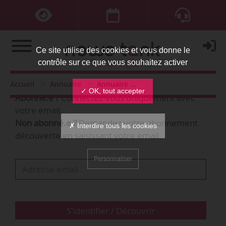
Ce site utilise des cookies et vous donne le
contrôle sur ce que vous souhaitez activer
Bienvenue,
Accueil
Annuaire
Annuaire des personnes
✓ OK, tout accepter
Abonné.e ?
Connectez-vous uniquement avec
votre email.
Non abonné.e ?
Demandez votre abonnement
✗ Interdire tous les cookies
découverte en saisissant votre email.
Personnaliser
S'identifier / Découvrir