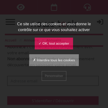
Ce site utilise des cookies et vous donne le
contrôle sur ce que vous souhaitez activer
Bienvenue,
Accueil
Annuaire
Annuaire des organisations
✓ OK, tout accepter
Abonné.e ?
Connectez-vous uniquement avec
votre email.
Non abonné.e ?
Demandez votre abonnement
✗ Interdire tous les cookies
découverte en saisissant votre email.
Personnaliser
S'identifier / Découvrir