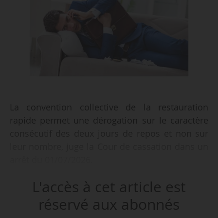
La convention collective de la restauration
rapide permet une dérogation sur le caractère
consécutif des deux jours de repos et non sur
leur nombre, juge la Cour de cassation dans un
arrêt du 01/07/2026.
L'accès à cet article est
• Un salarié est embauché le 28/09/1993, en
qualité de vendeur aide pâtissier, par une
réservé aux abonnés
société soumise à la convention collective de la