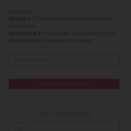
restauration rapide. Il est promu responsable
Bienvenue,
de magasin, le 01/06/2002. Un avenant à son
Abonné.e ?
Connectez-vous uniquement avec
contrat prévoit un seul jour de repos par
votre email.
semaine. Il est licencié le…
Non abonné.e ?
Demandez votre abonnement
découverte en saisissant votre email.
S'identifier / Découvrir
Utilisez vos identifiants