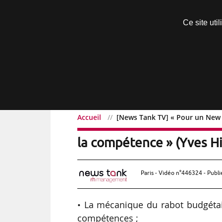
Découvrir sans engagement
Ce site uti
Menu
Accueil
[News Tank TV] « Pour un New 
[News Tank TV] « Pour u
la compétence » (Yves H
Paris - Vidéo n°446324 - Publi
• La mécanique du rabot budgétair
compétences ;