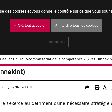
Prendre un rendez-vous
lise des cookies et vous donne le contrôle sur ce que vous souha
✓ OK, tout accepter
✗ Interdire tous les cookies
Personnaliser
Deal et un Haut-commissariat de la compétence » (Yves Hinnekin
n New Deal et un Haut-commissariat d
innekint)
é le
30/06/2026 à 13:00
-
e s’exerce au détriment d’une nécessaire stratégie