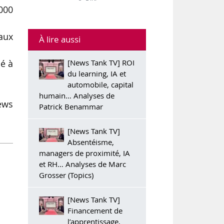
000
aux
À lire aussi
[News Tank TV] ROI
hé à
du learning, IA et
automobile, capital
humain… Analyses de
ews
Patrick Benammar
[News Tank TV]
Absentéisme,
managers de proximité, IA
et RH… Analyses de Marc
Grosser (Topics)
[News Tank TV]
Financement de
l’apprentissage,