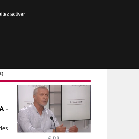
Nous joindre
itez activer
Espace abonné
t)
e
+
 des
© D.R.