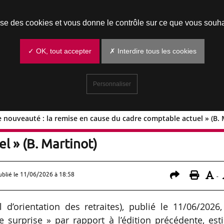
Prendre un rendez-vous
lise des cookies et vous donne le contrôle sur ce que vous souha
✓ OK, tout accepter
✗ Interdire tous les cookies
Personnaliser
e nouveauté : la remise en cause du cadre comptable actuel » (B. 
ritable nouveauté : la remise en cause
l » (B. Martinot)
ublié le
11/06/2026 à 18:58
-
 d’orientation des retraites), publié le 11/06/2026
e surprise » par rapport à l’édition précédente, es