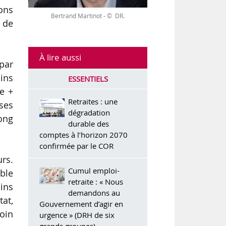
ions
Bertrand Martinot - © DR.
 de
À lire aussi
par
ins
ESSENTIELS
e +
Retraites : une
ses
dégradation
ong
durable des
comptes à l’horizon 2070
confirmée par le COR
urs.
Cumul emploi-
ble
retraite : « Nous
ins
demandons au
tat,
Gouvernement d’agir en
oin
urgence » (DRH de six
grands groupes)