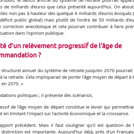
s de milliards d’euros que celui présenté aujourd’hui. On abouti
raites non pas à hauteur des quelque 6 milliards d’euros évoqués 
éficit public global) mais plutôt de l’ordre de 50 milliards d’eu
 correction anecdotique et cela pourrait contribuer à faire pre
tuation dans l’opinion publique.
ité d’un relèvement progressif de l’âge de
commandation ?
e structurel annuel du système de retraite jusqu’en 2070 pourrait 
 à la retraite. Cela impliquerait de porter l’âge moyen de départ à
 en 2070. »
ions politiques ; il présente des scénarios.
essif de l’âge moyen de départ constitue le levier qui permettrai
ut en limitant l’impact sur l’activité économique et la croissance.
apport précédent. Mais il faut souligner qu’il est question de l
a distinction est importante. Aujourd’hui déjà, près d’un Français