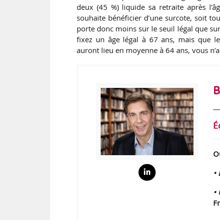
deux (45 %) liquide sa retraite après l’âg
souhaite bénéficier d’une surcote, soit to
porte donc moins sur le seuil légal que su
fixez un âge légal à 67 ans, mais que l
auront lieu en moyenne à 64 ans, vous n’a
B
É
O
• 
• 
F