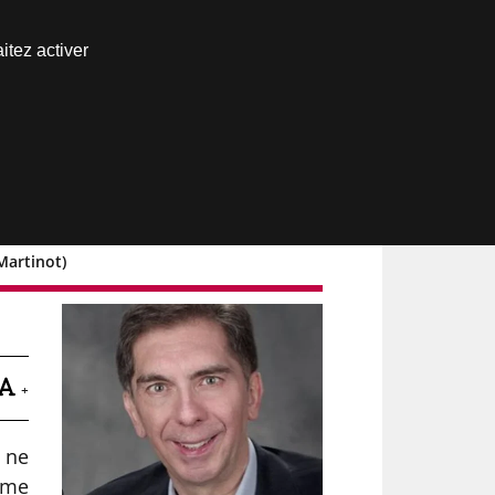
Nous joindre
itez activer
Espace abonné
Martinot)
+
, ne
time