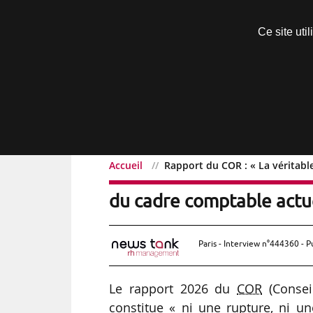
Découvrir sans engagement
Ce site uti
Menu
Accueil
Rapport du COR : « La véritabl
Rapport du COR : « La vé
du cadre comptable actue
Paris - Interview n°444360 - P
Le rapport 2026 du
COR
(Conseil
constitue « ni une rupture, ni un