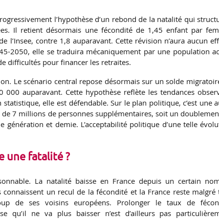
gressivement l’hypothèse d’un rebond de la natalité qui structu
s. Il retient désormais une fécondité de 1,45 enfant par fe
 l’Insee, contre 1,8 auparavant. Cette révision n’aura aucun eff
045-2050, elle se traduira mécaniquement par une population ac
ifficultés pour financer les retraites.
on. Le scénario central repose désormais sur un solde migratoir
 000 auparavant. Cette hypothèse reflète les tendances obser
statistique, elle est défendable. Sur le plan politique, c’est une a
ès de 7 millions de personnes supplémentaires, soit un doublemen
 génération et demie. L’acceptabilité politique d’une telle évolu
e une fatalité ?
aisonnable. La natalité baisse en France depuis un certain no
s connaissent un recul de la fécondité et la France reste malgré 
up de ses voisins européens. Prolonger le taux de fécon
se qu’il ne va plus baisser n’est d’ailleurs pas particulière