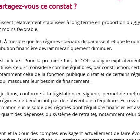
artagez-vous ce constat ?
ssent relativement stabilisées à long terme en proportion du
PI
t moins favorable.
État. À mesure que les régimes spéciaux disparaissent et que le no
tribution financière devrait mécaniquement diminuer.
t ailleurs. Pour la première fois, le COR souligne explicitement
ilisé. Celui-ci considère comme équilibrés, par construction, cert
notamment celui de la fonction publique d’État et de certains rég
e qui masquent leur besoin de financement.
jections, conforme à la législation en vigueur, permet de mettr
régimes ne bénéficiant pas de subventions d’équilibre. En revan
rmation sur le solde des régimes dont l’équilibre financier est as
un quart des dépenses du système de retraite), notamment celui d
ent et la Cour des comptes envisagent actuellement de faire évo
roduit, le déficit affiché du système de retraite pourrait appara