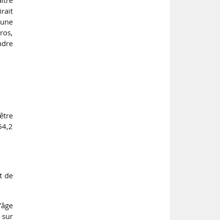
rait
(une
ros,
ndre
être
 64,2
t de
’âge
 sur