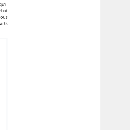
u’il
ébat
vous
arts