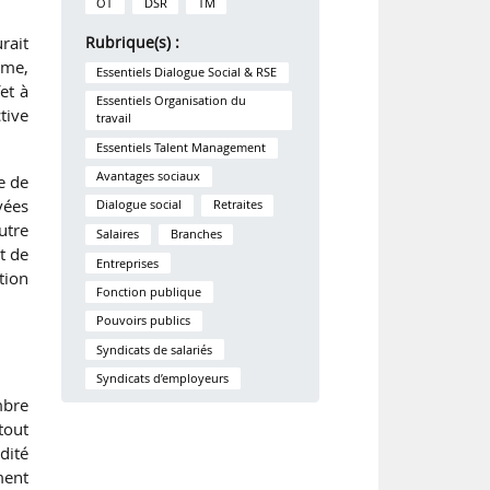
OT
DSR
TM
rait
Rubrique(s) :
mme,
Essentiels Dialogue Social & RSE
et à
Essentiels Organisation du
tive
travail
Essentiels Talent Management
Avantages sociaux
e de
vées
Dialogue social
Retraites
utre
Salaires
Branches
t de
Entreprises
tion
Fonction publique
Pouvoirs publics
Syndicats de salariés
Syndicats d’employeurs
mbre
tout
dité
ment