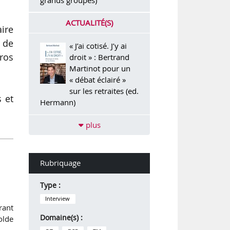
ACTUALITÉ(S)
aire
e de
« J’ai cotisé. J’y ai
uros
droit » : Bertrand
Martinot pour un
« débat éclairé »
sur les retraites (ed.
s et
Hermann)
plus
Rubriquage
Type :
Interview
rant
Domaine(s) :
olde