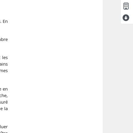
B
. En
mbre
 les
ains
imes
e en
che,
suré
e la
luer
ître