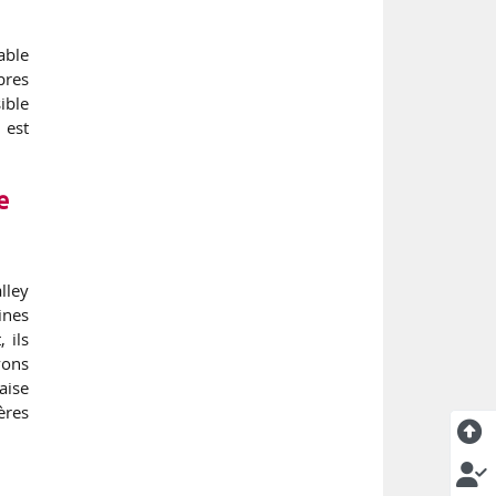
able
bres
sible
 est
e
lley
ines
 ils
vons
aise
ères