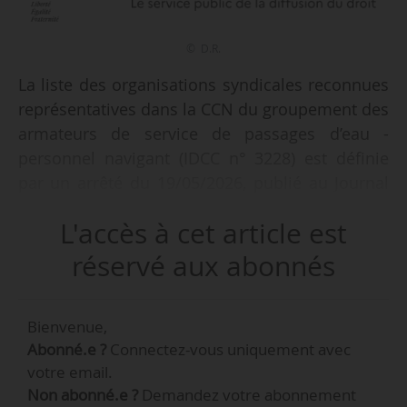
© D.R.
La liste des organisations syndicales reconnues
représentatives dans la CCN du groupement des
armateurs de service de passages d’eau -
personnel navigant (IDCC n° 3228) est définie
par un arrêté du 19/05/2026, publié au Journal
officiel le 06/06/2026.
L'accès à cet article est
Le poids des organisations syndicales
réservé aux abonnés
représentatives dans la convention collective
nationale est le suivant :
Bienvenue,
Abonné.e ?
Connectez-vous uniquement avec
• CFDT : 59,36 % ;
votre email.
• CGT : 40,64 %.
Non abonné.e ?
Demandez votre abonnement