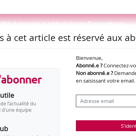
lités à percevoir le solde de la taxe d’apprentissage
s à cet article est réservé aux 
Bienvenue,
Abonné.e ?
Connectez-vou
Non abonné.e ?
Demandez
s'abonner
en saisissant votre email.
utile
de l’actualité du
il d’une équipe
S'iden
pub