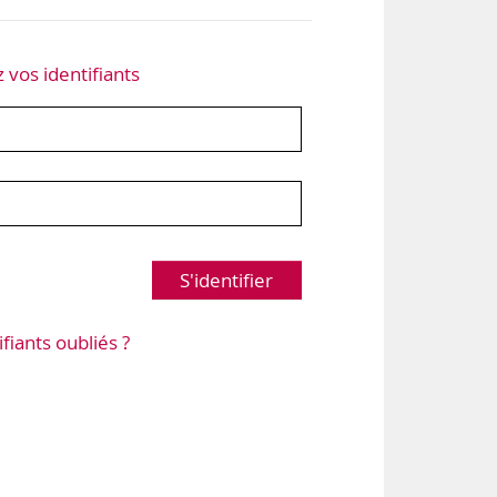
z vos identifiants
S'identifier
ifiants oubliés ?