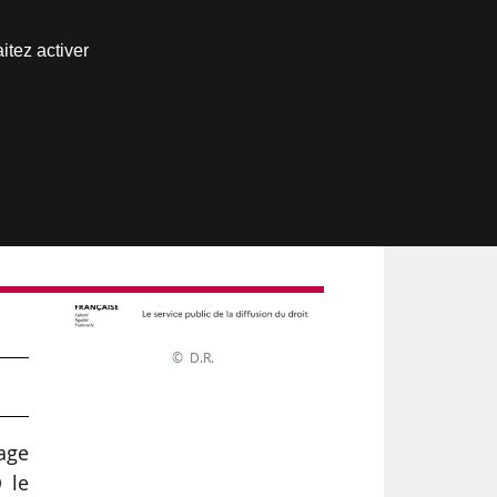
Nous joindre
itez activer
Espace abonné
 à
© D.R.
sage
O le