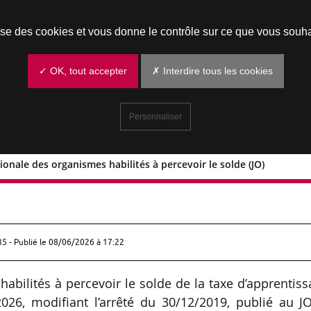
Prendre un rendez-vous
lise des cookies et vous donne le contrôle sur ce que vous souha
✓ OK, tout accepter
✗ Interdire tous les cookies
Personnaliser
tionale des organismes habilités à percevoir le solde (JO)
ste nationale des organismes habilités
35 - Publié le
08/06/2026 à 17:22
habilités à percevoir le solde de la taxe d’apprentis
026, modifiant l’arrêté du 30/12/2019, publié au J