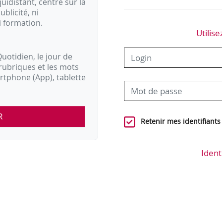
idistant, centré sur la
ublicité, ni
i formation.
Utilise
uotidien, le jour de
rubriques et les mots
artphone (App), tablette
R
Retenir mes identifiants
Ident