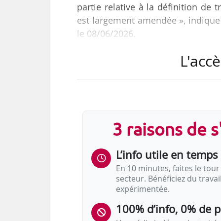
partie relative à la définition de 
est largement amendée », indique le
le 08/06/2026.
L'accè
Le ministère du Travail et des Sol
du 04 au 05/06/2026, une nouvell
directive européenne sur la trans
Conseil d’État, le 07/06/2026.
3 raisons de 
Littler France indique que, dans l’
• « l’obligation de préciser la four
L’info utile en temps 
En 10 minutes, faites le tour 
secteur. Bénéficiez du trava
expérimentée.
100% d’info, 0% de 