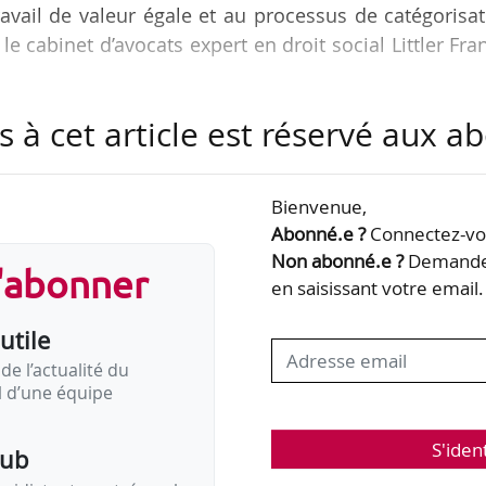
travail de valeur égale et au processus de catégorisa
 cabinet d’avocats expert en droit social Littler Fra
s à cet article est réservé aux 
idarités a transmis aux partenaires sociaux, dans la 
e version du projet de loi portant transposition de
parence salariale. Le texte a également été transmi
Bienvenue,
Abonné.e ?
Connectez-vou
Non abonné.e ?
Demandez
s'abonner
ensemble, sont confirmées les dispositions relatives à 
en saisissant votre email.
chette…
utile
de l’actualité du
il d’une équipe
S'iden
pub