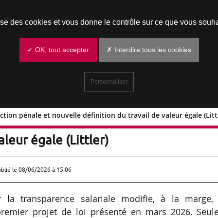
Prendre un rendez-vous
lise des cookies et vous donne le contrôle sur ce que vous souha
✓ OK, tout accepter
✗ Interdire tous les cookies
Personnaliser
ction pénale et nouvelle définition du travail de valeur égale (Litt
e : sanction pénale et nouvelle
aleur égale (Littler)
ublié le
08/06/2026 à 15:06
 la transparence salariale modifie, à la marge, 
premier projet de loi présenté en mars 2026. Seule