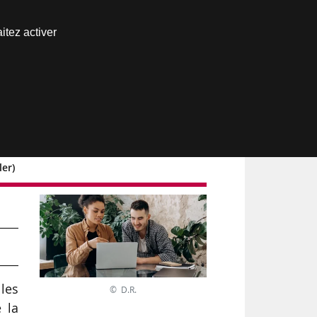
Nous joindre
itez activer
Espace abonné
ler)
les
© D.R.
 la