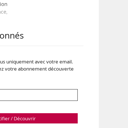
tion
nce,
abonnés
nuit
 la
s au
s uniquement avec votre email.
 votre abonnement découverte
:
tifier / Découvrir