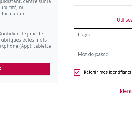
idistant, centré sur la
ublicité, ni
i formation.
Utilise
uotidien, le jour de
rubriques et les mots
artphone (App), tablette
R
Retenir mes identifiants
Ident