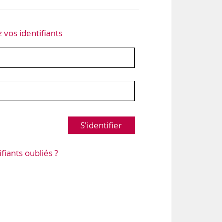
z vos identifiants
S'identifier
ifiants oubliés ?