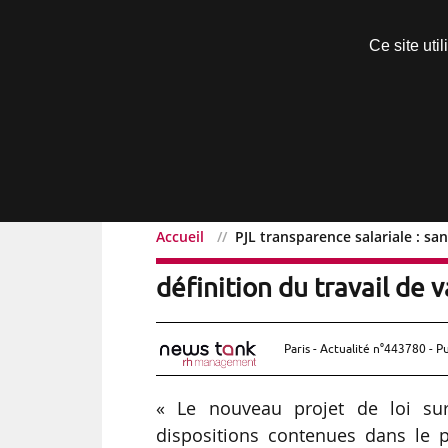
Découvrir sans engagement
Ce site uti
Menu
Accueil
PJL transparence salariale : san
PJL transparence salarial
définition du travail de v
Paris - Actualité n°443780 - P
« Le nouveau projet de loi sur
dispositions contenues dans le 