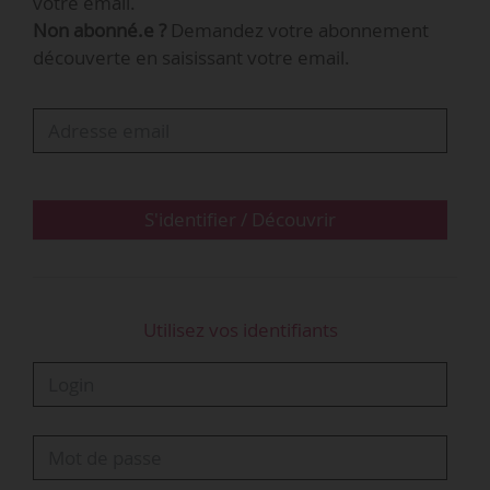
votre email.
directeur des ressources humaines des
Non abonné.e ?
Demandez votre abonnement
ministères chargés du travail, de l’emploi, de la
découverte en saisissant votre email.
santé, des solidarités et des affaires sociales.
La liste des corps qui relèvent de
chacune de ces commissions
S'identifier / Découvrir
Utilisez vos identifiants