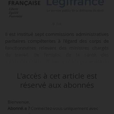
© D.R.
Il est institué sept commissions administratives
paritaires compétentes à l’égard des corps de
fonctionnaires relevant des ministres chargés
du travail, de l’emploi, de la santé, des
solidarités et des affaires sociales, par arrêté du
03/06/2026 publié au Journal officiel le
L'accès à cet article est
05/06/2026.
réservé aux abonnés
Les commissions administratives paritaires de
l’encadrement supérieur, des catégories A, B et
Bienvenue,
C et des corps de l’inspection du travail et des
Abonné.e ?
Connectez-vous uniquement avec
contrôleurs du travail sont placées auprès du