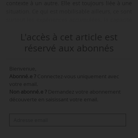
contexte à un autre. Elle est toujours liée à une
situation. Ce qui est mobilisable ailleurs, ce sont
surtout les expériences accumulées, la capacité
à analyser ces expériences et à les réinvestir
L'accès à cet article est
dans de nouveaux environnements. C’est ce que
j’appelle une approche de la reconnaissance
réservé aux abonnés
expérientielle en situation de travail », déclare
Hubert Grandjean, expert du groupe de travail
Bienvenue,
« Enseignement, formation et compétences »
Abonné.e ?
Connectez-vous uniquement avec
d’Afnor Normalisation, et fondateur et dirigeant
votre email.
de l’Afdec.
Non abonné.e ?
Demandez votre abonnement
découverte en saisissant votre email.
Il s’exprime dans le cadre d’une table ronde
intitulée « Badges numériques et micro-
certifications : preuve de compétences ou
promesse non tenue ? », dans le cadre d’une
matinée organisée par les Acteurs de la…