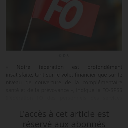
© D.R.
« Notre fédération est profondément
insatisfaite, tant sur le volet financier que sur le
niveau de couverture de la complémentaire
santé et de la prévoyance », indique la FO-SPSS
(Fédération FO des personnels des services
publics et des services de santé), le 03/06/2026,
L'accès à cet article est
au sujet de l’arbitrage du Gouvernement sur la
PSC (protection sociale complémentaire).
réservé aux abonnés