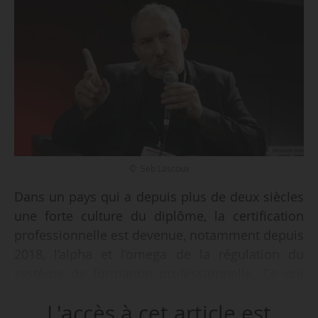
© Seb Lascoux
Dans un pays qui a depuis plus de deux siècles
une forte culture du diplôme, la certification
professionnelle est devenue, notamment depuis
2018, l’alpha et l’omega de la régulation du
système de formation professionnelle. Ce qui
n’est pas sans poser de multiples questions,
L'accès à cet article est
dont la principale est : peut-on demander à la