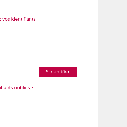
z vos identifiants
S'identifier
ifiants oubliés ?