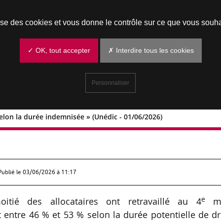
Prendre un rendez-vous
lise des cookies et vous donne le contrôle sur ce que vous souha
✓ OK, tout accepter
✗ Interdire tous les cookies
Personnaliser
selon la durée indemnisée » (Unédic - 01/06/2026)
mploi selon la durée indemnisée »
Publié le
03/06/2026 à 11:17
e
tié des allocataires ont retravaillé au 4
mo
 entre 46 % et 53 % selon la durée potentielle de dr