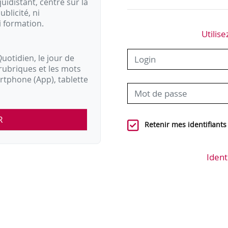
idistant, centré sur la
ublicité, ni
i formation.
Utilise
uotidien, le jour de
rubriques et les mots
artphone (App), tablette
R
Retenir mes identifiants
Ident