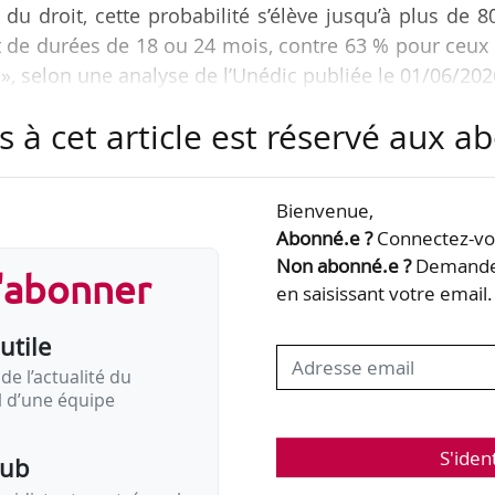
du droit, cette probabilité s’élève jusqu’à plus de 
nt de durées de 18 ou 24 mois, contre 63 % pour ceux
», selon une analyse de l’Unédic publiée le 01/06/202
s à cet article est réservé aux 
Bienvenue,
Abonné.e ?
Connectez-vou
Non abonné.e ?
Demandez
s'abonner
en saisissant votre email.
utile
de l’actualité du
il d’une équipe
S'iden
pub