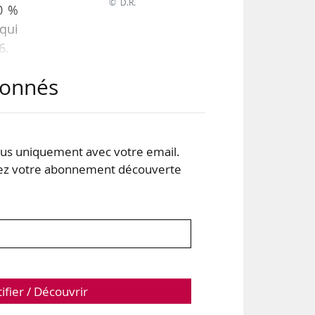
© D.R.
80 %
 qui
6.
abonnés
s uniquement avec votre email.
 votre abonnement découverte
tifier / Découvrir