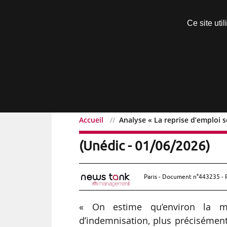
Découvrir sans engagement
Ce site uti
Menu
Accueil
Analyse « La reprise d’emploi 
Analyse « La reprise d’e
(Unédic - 01/06/2026)
Paris - Document n°443235 - 
« On estime qu’environ la moi
d’indemnisation, plus précisément