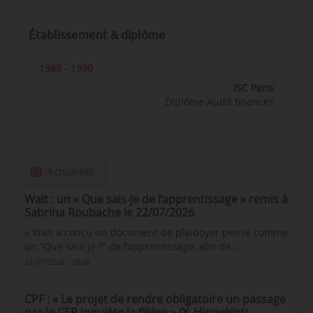
Établissement & diplôme
1988 - 1990
ISC Paris
Diplôme Audit finances
Actualités
Walt : un « Que sais-je de l’apprentissage » remis à
Sabrina Roubache le 22/07/2026
« Walt a conçu un document de plaidoyer pensé comme
un “Que sais-je ?” de l’apprentissage, afin de…
21/07/2026 - 18:00
CPF : « Le projet de rendre obligatoire un passage
par le CEP inquiète la filière » (Y. Hinnekint)