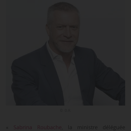
© D.R.
«
Sabrina Roubache
, la ministre déléguée