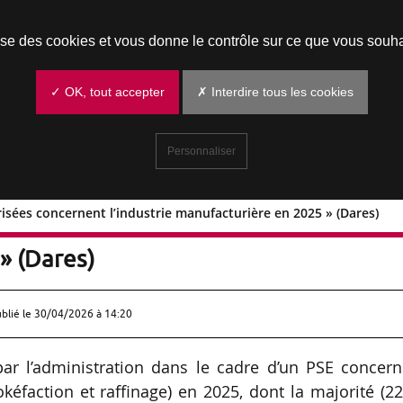
Prendre un rendez-vous
lise des cookies et vous donne le contrôle sur ce que vous souha
✓ OK, tout accepter
✗ Interdire tous les cookies
Personnaliser
risées concernent l’industrie manufacturière en 2025 » (Dares)
s autorisées concernent l’industrie
» (Dares)
ublié le
30/04/2026 à 14:20
ar l’administration dans le cadre d’un PSE concern
okéfaction et raffinage) en 2025, dont la majorité (2