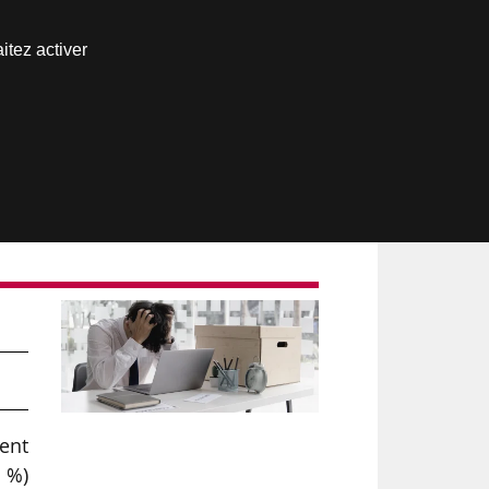
Nous joindre
itez activer
Espace abonné
ent
2 %)