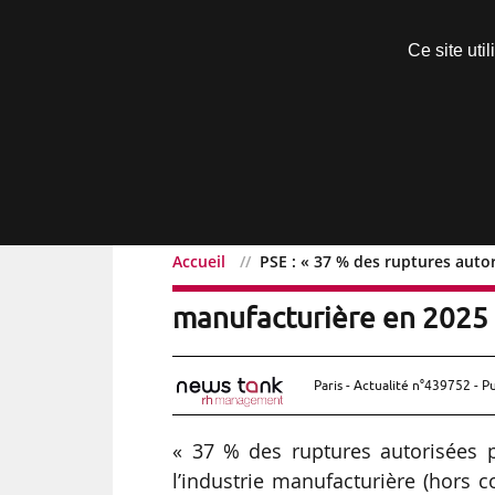
Découvrir sans engagement
Ce site uti
Menu
Accueil
PSE : « 37 % des ruptures auto
PSE : « 37 % des rupture
manufacturière en 2025 
Paris - Actualité n°439752 - P
« 37 % des ruptures autorisées p
l’industrie manufacturière (hors c