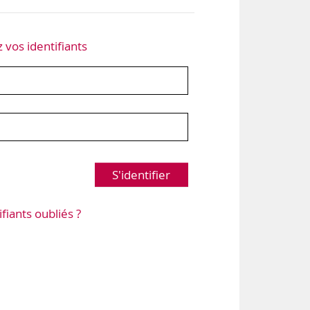
z vos identifiants
S'identifier
ifiants oubliés ?