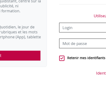
idistant, centré sur la
ublicité, ni
i formation.
Utilise
uotidien, le jour de
rubriques et les mots
artphone (App), tablette
R
Retenir mes identifiants
Ident