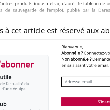
’autres produits industriels », d’après le tableau de 
s de sauvegarde de l’emploi, publié par la Dares
s à cet article est réservé aux 
e 10 % de l’emploi salarié en France fin 2025.
euxième plus touché par les PSE en 2025, avec 25 %
Bienvenue,
arié.
Abonné.e ?
Connectez-vou
es activités scientifiques et techniques, ces sect
Non abonné.e ?
Demandez
s'abonner
utorisées, alors qu’ils comptent pour 29 % de l’emp
en saisissant votre email.
utile
de l’actualité du
il d’une équipe
S'iden
pub