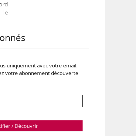
bord
 le
abonnés
 des
s uniquement avec votre email.
eurs
 votre abonnement découverte
loi
tifier / Découvrir