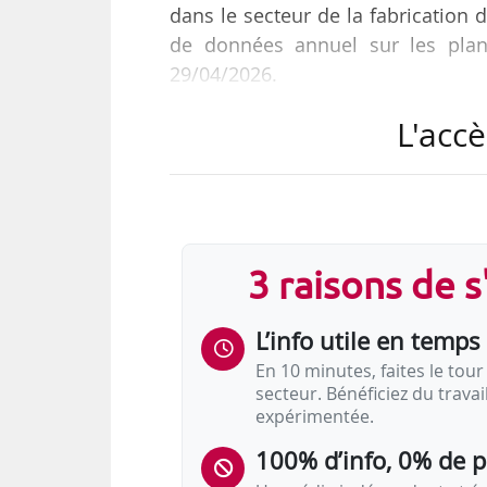
dans le secteur de la fabrication d
de données annuel sur les plan
29/04/2026.
L'accè
Selon le tableau de bord :
• « Ces secteurs ne représentent qu
• Le secteur du commerce est le d
ruptures, pour 12 % de l’emploi sal
• Conjointement avec le secteur d
3 raisons de 
représentent 70 % des ruptures a
salarié. »
L’info utile en temps 
« Les…
En 10 minutes, faites le tour 
secteur. Bénéficiez du trava
expérimentée.
100% d’info, 0% de 