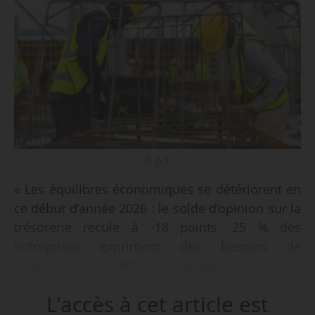
© D.R.
« Les équilibres économiques se détériorent en
ce début d’année 2026 : le solde d’opinion sur la
trésorerie recule à -18 points, 25 % des
entreprises expriment des besoins de
financement (24 000 € en moyenne), et 19 %
constatent une baisse de leurs marges, contre
L'accès à cet article est
seulement 6 % une hausse. Dans 67 % des cas,