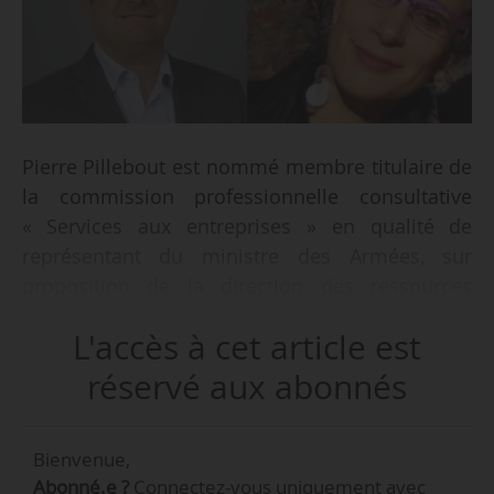
Pierre Pillebout est nommé membre titulaire de
la commission professionnelle consultative
« Services aux entreprises » en qualité de
représentant du ministre des Armées, sur
proposition de la direction des ressources
humaines, par arrêté du ministre du Travail et
L'accès à cet article est
des Solidarités en date du 22/04/2026 publié au
Journal officiel le 29/04/2026. Il remplace
réservé aux abonnés
Thibault Dubern, qui occupait cette fonction
depuis le 12/02/2025.
Bienvenue,
Abonné.e ?
Connectez-vous uniquement avec
Marie-Line Corbin est pour sa part nommée