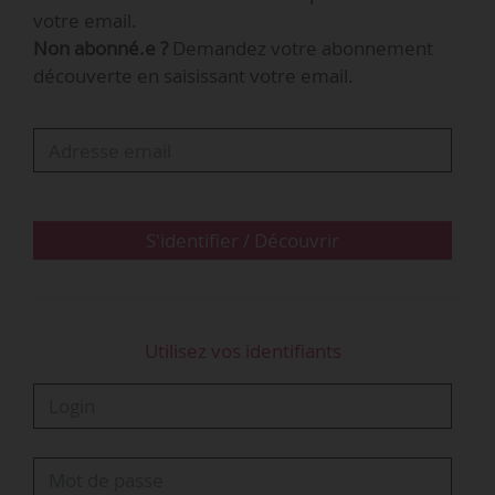
votre email.
suppléante, en remplacement de Maud Laoubi
Non abonné.e ?
Demandez votre abonnement
qui était également en fonction depuis le
découverte en saisissant votre email.
12/02/2025.
S'identifier / Découvrir
Utilisez vos identifiants