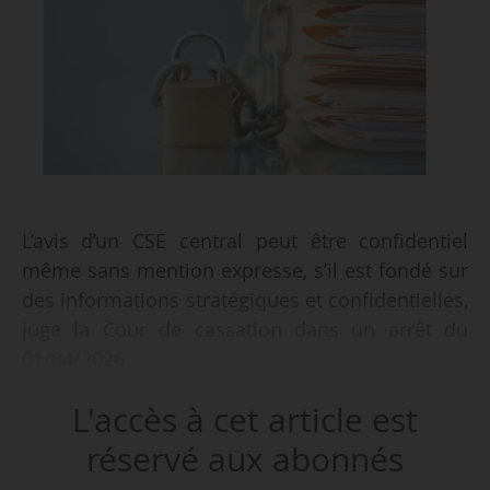
L’avis d’un CSE central peut être confidentiel
même sans mention expresse, s’il est fondé sur
des informations stratégiques et confidentielles,
juge la Cour de cassation dans un arrêt du
01/04/2026.
L'accès à cet article est
• Un syndicat publie sur son site internet un
article reprenant l’avis rendu par un CSE central
réservé aux abonnés
lors de sa consultation sur la situation