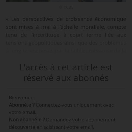
© OCDE
« Les perspectives de croissance économique
sont mises à mal à l’échelle mondiale, compte
tenu de l’incertitude à court terme liée aux
tensions géopolitiques ainsi que des problèmes
à long terme posés par la faible croissance de la
productivité, l’atonie de l’investissement et de la
L'accès à cet article est
dynamique des entreprises, les pénuries
compétences et le vieillissement
réservé aux abonnés
démographique », d’après une publication de
l’OCDE, présentée à Paris le 09/04/2026.
Bienvenue,
Abonné.e ?
Connectez-vous uniquement avec
votre email.
Non abonné.e ?
Demandez votre abonnement
découverte en saisissant votre email.