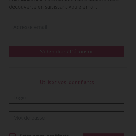
• SRIG : 55,75 % ;
découverte en saisissant votre email.
• Assocanne : 44,25 %.
Les organisations syndicales UGTG (Union
générale des travailleurs de Guadeloupe) et
CGTG (Confédération générale du travail de la
Guadeloupe) sont reconnues représentatives
S'identifier / Découvrir
dans la CCD des sucreries, sucreries-distilleries
et distilleries de la Guadeloupe par un autre
arrêt…
Utilisez vos identifiants