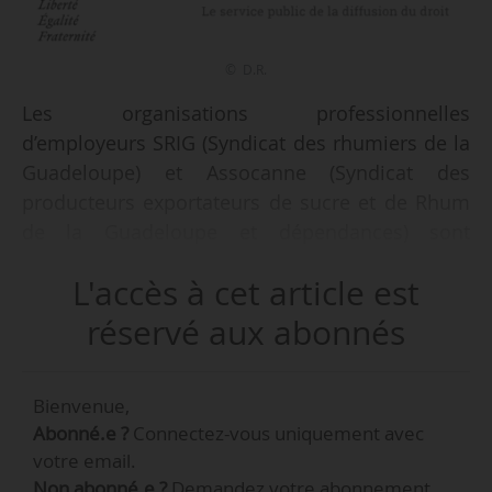
© D.R.
Les organisations professionnelles
d’employeurs SRIG (Syndicat des rhumiers de la
Guadeloupe) et Assocanne (Syndicat des
producteurs exportateurs de sucre et de Rhum
de la Guadeloupe et dépendances) sont
reconnues représentatives dans la CCD
L'accès à cet article est
(convention collective départementale) des
sucreries, sucreries-distilleries et distilleries de
réservé aux abonnés
la Guadeloupe par arrêté du 24/03/2026, publié
au Journal officiel le 23/04/2026. L’arrêté du
Bienvenue,
08/11/2021 est abrogé.
Abonné.e ?
Connectez-vous uniquement avec
votre email.
Leur poids est le suivant :
Non abonné.e ?
Demandez votre abonnement