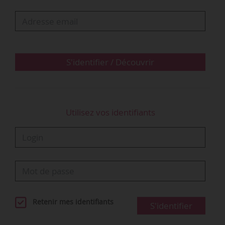
sont de plus en plus victimes d’accidents graves
et mortels. Le décès dans le Gard d’un stagiaire
de 15 ans le 17/04/2026 s’inscrit dans une série
d’accidents graves et mortels…
S'identifier / Découvrir
Utilisez vos identifiants
Retenir mes identifiants
S'identifier