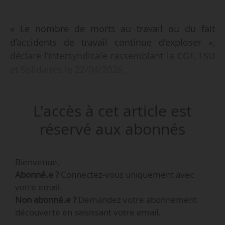
« Le nombre de morts au travail ou du fait
d’accidents de travail continue d’exploser »,
déclare l’intersyndicale rassemblant la CGT, FSU
et Solidaires le 22/04/2026.
« Le scandale des maladies professionnelles
L'accès à cet article est
s’amplifie, notamment pour les femmes : alors
que perdure le scandale de l’amiante, voici venir
réservé aux abonnés
celui des PFAS, des pesticides, l’exposition aux
produits d’entretien, etc. Les suicides sont en
Bienvenue,
recrudescence dans plusieurs grandes
Abonné.e ?
Connectez-vous uniquement avec
entreprises ou administrations, comme à la
votre email.
SNCF, chez Orange ou aux finances publiques.
Non abonné.e ?
Demandez votre abonnement
Les jeunes, stagiaires, apprentis, plus souvent
découverte en saisissant votre email.
intérim ou embauchés par des sous-traitants,