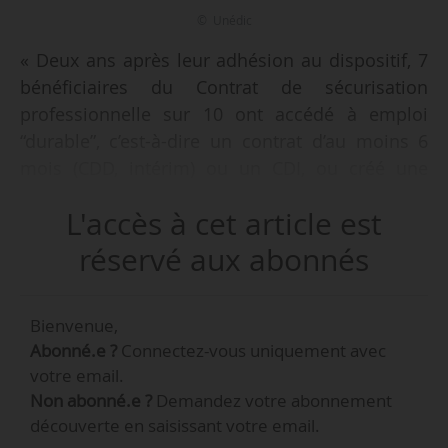
© Unédic
« Deux ans après leur adhésion au dispositif, 7
bénéficiaires du Contrat de sécurisation
professionnelle sur 10 ont accédé à emploi
“durable”, c’est-à-dire un contrat d’au moins 6
mois (CDD, intérim) ou un CDI, ou créé une
entreprise », indique l’Unédic dans son rapport
L'accès à cet article est
sur « L’accès à l’emploi des bénéficiaires du
CSP », publié le 21/04/2026.
réservé aux abonnés
Bienvenue,
Abonné.e ?
Connectez-vous uniquement avec
votre email.
Non abonné.e ?
Demandez votre abonnement
découverte en saisissant votre email.