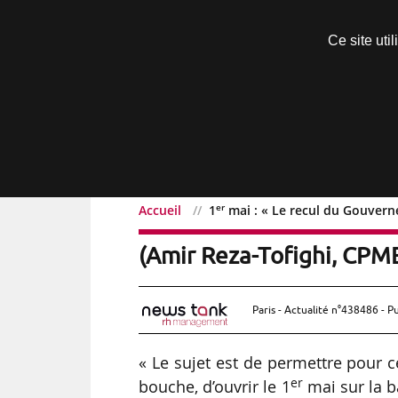
Découvrir sans engagement
Ce site uti
Menu
er
Accueil
1
mai : « Le recul du Gouvern
er
1
mai : « Le recul du G
(Amir Reza-Tofighi, CPM
Paris - Actualité n°438486 - P
« Le sujet est de permettre pour 
er
bouche, d’ouvrir le 1
mai sur la b