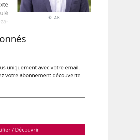
exte
ulé
© D.R.
eza-
abonnés
loi
stes
s uniquement avec votre email.
 votre abonnement découverte
tifier / Découvrir