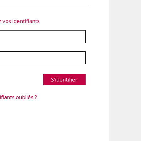
z vos identifiants
S'identifier
ifiants oubliés ?