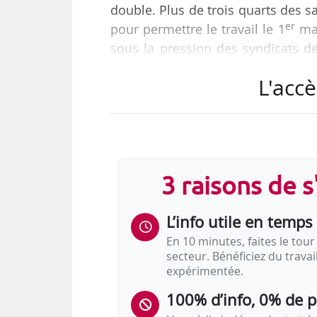
double. Plus de trois quarts des sa
er
pour permettre le travail le 1
mai
sous la pression des syndicats de
Tofighi, président de la CPME, sur 
L'accè
Le Gouvernement a annoncé, le 17
visant à autoriser l’ouverture des 
er
le 1
mai. Il a également indiqué 
3 raisons de 
« La semaine…
L’info utile en temps 
En 10 minutes, faites le tour 
secteur. Bénéficiez du trava
expérimentée.
100% d’info, 0% de 