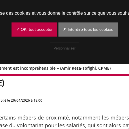
Prendre un rendez-vous
lise des cookies et vous donne le contrôle sur ce que vous souha
✓ OK, tout accepter
✗ Interdire tous les cookies
Personnaliser
ement est incompréhensible » (Amir Reza-Tofighi, CPME)
ouvernement est incompréhensible »
E)
ublié le
20/04/2026 à 18:00
certains métiers de proximité, notamment les métier
ase du volontariat pour les salariés, qui sont alors p