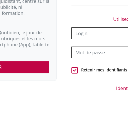
idistant, centré sur la
ublicité, ni
i formation.
Utilise
uotidien, le jour de
rubriques et les mots
artphone (App), tablette
R
Retenir mes identifiants
Ident