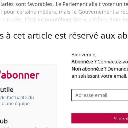
lariés sont favorables. Le Parlement allait voter un t
 pour certains métiers, mais le Gouvernement a rec
 salariés. C’est incompréhensible », déclare Amir R
RTL le 20/04/2026.
s à cet article est réservé aux 
/04/2026, son intention de présenter un projet de 
boulangers-pâtissiers artisanaux et des artisans fleuri
Bienvenue,
que ces deux secteurs pourront ouvrir le 01/05/2026.
Abonné.e ?
Connectez-vou
Non abonné.e ?
Demandez
s'abonner
en saisissant votre email.
utile
de l’actualité du
il d’une équipe
S'iden
pub