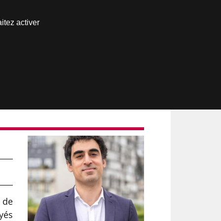
Nous joindre
itez activer
Espace abonné
s de
ayés