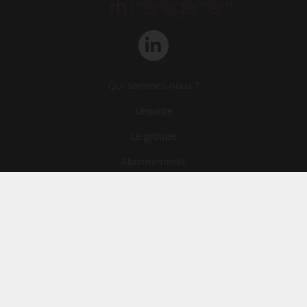
Qui sommes-nous ?
L‘équipe
Le groupe
Abonnements
Contact
Archives
CGA
Mentions légales
Confidentialité