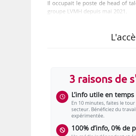
Il occupait le poste de head of t
groupe LVMH depuis mai 2021.
Parfums Christian Dior est une e
L'accè
commercialisation de parfums et d
en 1947.
3 raisons de 
L’info utile en temps 
En 10 minutes, faites le tour 
secteur. Bénéficiez du trava
expérimentée.
100% d’info, 0% de 