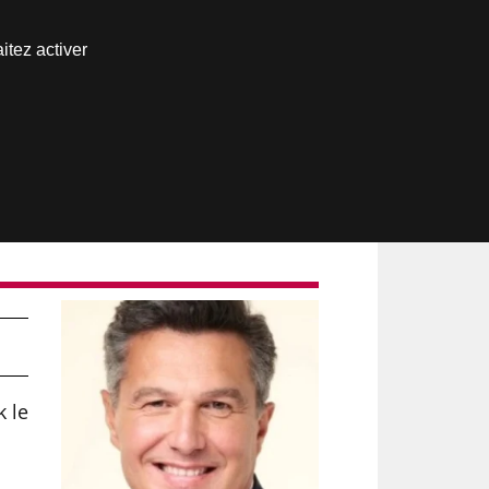
Nous joindre
itez activer
Espace abonné
 le