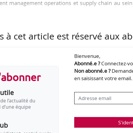
alent management operations et supply chain au sei
ntreprise française spécialisée dans la création et
s à cet article est réservé aux 
e soins. Elle fait partie du groupe LVMH et a été fo
Bienvenue,
Abonné.e ?
Connectez-vou
Non abonné.e ?
Demandez
s'abonner
en saisissant votre email.
utile
de l’actualité du
il d’une équipe
S'iden
pub