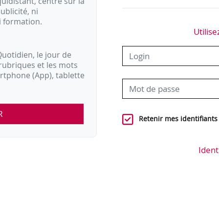
idistant, centré sur la
ublicité, ni
i formation.
Utilise
uotidien, le jour de
rubriques et les mots
artphone (App), tablette
R
Retenir mes identifiants
Ident