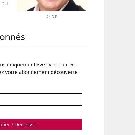
n du
© D.R.
 la
abonnés
ndée
s uniquement avec votre email.
 votre abonnement découverte
tifier / Découvrir