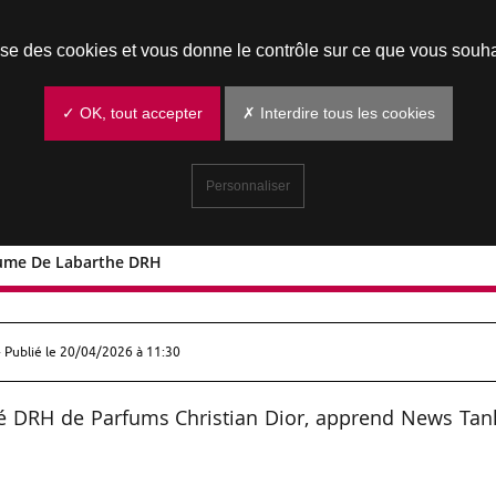
Prendre un rendez-vous
lise des cookies et vous donne le contrôle sur ce que vous souha
✓ OK, tout accepter
✗ Interdire tous les cookies
Personnaliser
laume De Labarthe DRH
: Guillaume De Labarthe DRH
 Publié le
20/04/2026 à 11:30
 DRH de Parfums Christian Dior, apprend News Tank