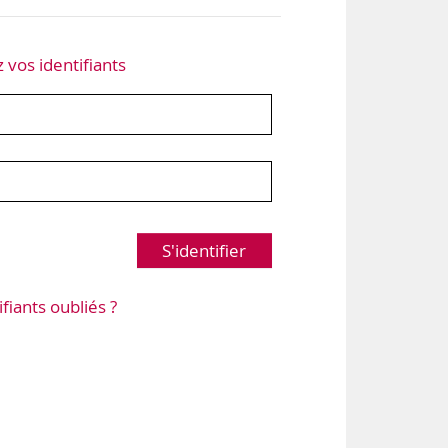
z vos identifiants
S'identifier
ifiants oubliés ?