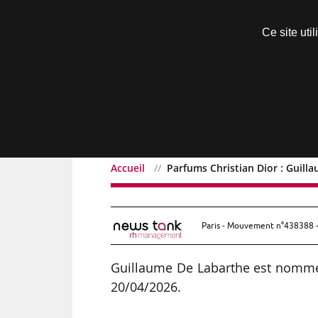
Découvrir sans engagement
Ce site uti
Menu
Accueil
Parfums Christian Dior : Guil
Parfums Christian Dior 
Paris - Mouvement n°438388 -
Guillaume De Labarthe est nommé
20/04/2026.