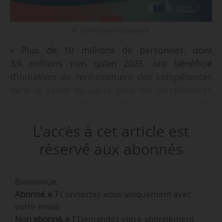
© Commission européenne
« Plus de 10 millions de personnes, dont
3,9 millions rien qu’en 2025, ont bénéficié
d’initiatives de renforcement des compétences
dans le cadre du pacte pour les compétences
depuis son lancement en 2020 », selon l’enquête
annuelle de la Commission européenne,
L'accès à cet article est
publiée le 16/04/2026.
réservé aux abonnés
Bienvenue,
Abonné.e ?
Connectez-vous uniquement avec
votre email.
Non abonné.e ?
Demandez votre abonnement