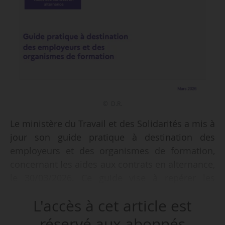
© D.R.
Le ministère du Travail et des Solidarités a mis à
jour son guide pratique à destination des
employeurs et des organismes de formation,
concernant les aides aux contrats en alternance,
le 30/03/2026. Ce guide vise à repérer les
différentes aides existantes et à apporter des
L'accès à cet article est
conseils pour en faciliter l’obtention.
réservé aux abonnés