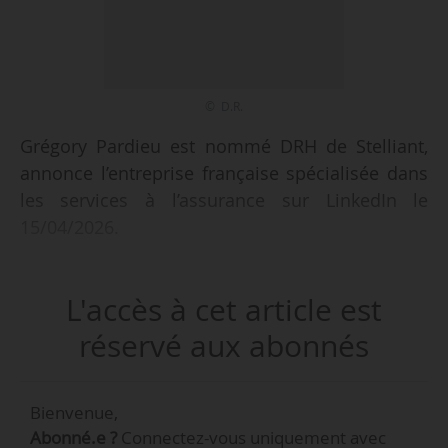
© D.R.
Grégory Pardieu est nommé DRH de Stelliant,
annonce l’entreprise française spécialisée dans
les services à l’assurance sur LinkedIn le
15/04/2026.
Il occupait le poste de DRH groupe chez Akuo
L'accès à cet article est
depuis décembre 2021.
réservé aux abonnés
Stelliant intervient sur l’ensemble de la chaîne
du risque à travers des activités de conseil et
Bienvenue,
prévention, d’expertise, de gestion déléguée et
Abonné.e ?
Connectez-vous uniquement avec
de solutions après sinistre. Elle est présente