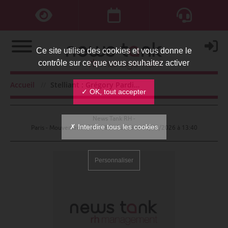
Ce site utilise des cookies et vous donne le
contrôle sur ce que vous souhaitez activer
Stelliant : Grégory Pardieu DRH
Accueil
Stelliant : Grégory Pardieu DRH
✓ OK, tout accepter
News Tank RH -
✗ Interdire tous les cookies
Paris - Mouvement n°437885 - Publié le
15/04/2026 à 13:40
Personnaliser