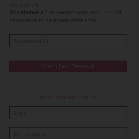
votre email.
dans 80 pays, compte 3 200 collaborateurs et
Non abonné.e ?
Demandez votre abonnement
accompagne assureurs, entreprises et
découverte en saisissant votre email.
particuliers dans la gestion des risques et des
sinistres depuis 1987.
S'identifier / Découvrir
Utilisez vos identifiants