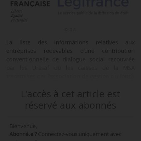
© D.R.
La liste des informations relatives aux
entreprises redevables d’une contribution
conventionnelle de dialogue social recouvrée
par les Urssaf ou les caisses de la MSA
transmises par l’association de gestion du fonds
paritaire aux associations de gestion des
L'accès à cet article est
branches professionnelles concernées est fixée
par le décret n° 2026-259 du 08/04/2026 publié
réservé aux abonnés
au Journal officiel le 10/04/2026.
Bienvenue,
Le décret fixe également les modalités de
Abonné.e ?
Connectez-vous uniquement avec
contrôle de l’utilisation des crédits pour la