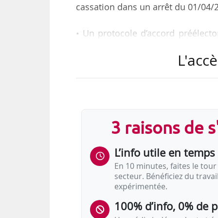
cassation dans un arrêt du 01/04/
• Un protocole d’accord préélecto
CGT sont élus, le 13/06/2024. Une f
L'accè
l’annulation de ces élections pour 
femmes et des hommes.
• Le Tribunal rejette sa demande. 
des candidats aux élections. Il ju
3 raisons de 
l’élection des deux élus. L’action d
L’info utile en temps 
• La Cour de cassation…
En 10 minutes, faites le tour 
secteur. Bénéficiez du trava
expérimentée.
100% d’info, 0% de 