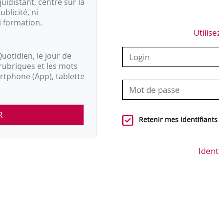
idistant, centré sur la
ublicité, ni
i formation.
Utilise
uotidien, le jour de
rubriques et les mots
artphone (App), tablette
R
Retenir mes identifiants
Ident