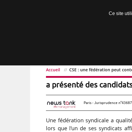
Découvrir sans engagement
Ce site uti
Menu
Accueil
CSE : une fédération peut cont
CSE : une fédération peu
a présenté des candidat
Paris - Jurisprudence n°43687
Une fédération syndicale a qualit
lors que l’un de ses syndicats aff