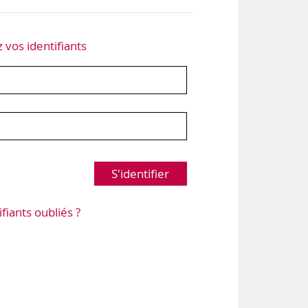
z vos identifiants
S'identifier
ifiants oubliés ?