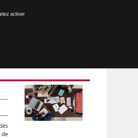
Nous joindre
itez activer
Espace abonné
t
 dès
r de