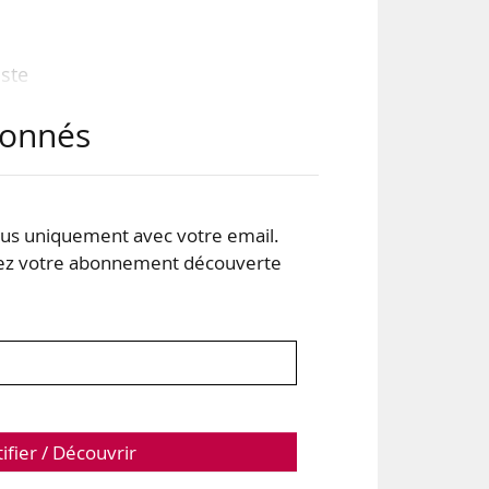
iste
enir
abonnés
 des
enté
s uniquement avec votre email.
ster
 votre abonnement découverte
tifier / Découvrir