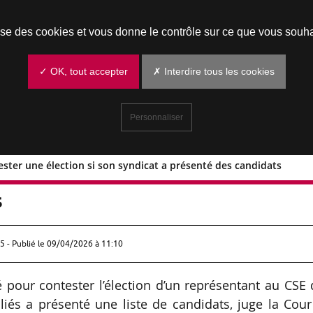
Prendre un rendez-vous
lise des cookies et vous donne le contrôle sur ce que vous souha
✓ OK, tout accepter
✗ Interdire tous les cookies
Personnaliser
ester une élection si son syndicat a présenté des candidats
t contester une élection si son syndica
s
5 - Publié le
09/04/2026 à 11:10
é pour contester l’élection d’un représentant au CSE
iliés a présenté une liste de candidats, juge la Cou