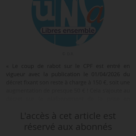
© D.R.
« Le coup de rabot sur le CPF est entré en
vigueur avec la publication le 01/04/2026 du
décret fixant son reste à charge à 150 €, soit une
augmentation de presque 50 € ! Cela s’ajoute au
décret sur le plafonnement de la prise en
charge du bilan de compétences, de la
L'accès à cet article est
préparation au permis de conduire et des
certifications du répertoire spécifique.
réservé aux abonnés
Prochainement, la VAE va aussi rejoindre la liste