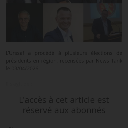
L’Urssaf a procédé à plusieurs élections de
présidents en région, recensées par News Tank
le 03/04/2026.
Il s’agit de :
• Laurent Barget, élu président de l’Urssaf
L'accès à cet article est
Limousin. Il succède à Jean-Luc Viginiat qui était
en fonction depuis mars 2022.
réservé aux abonnés
• Gilles Stéphant (U2P), élu président de l’Urssaf
Bretagne. Il remplace Frank Nicolas (CPME), qui