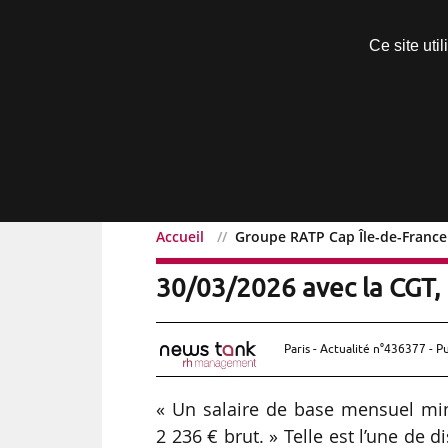
Découvrir sans engagement
Ce site uti
Menu
Accueil
Groupe RATP Cap Île-de-France 
Groupe RATP Cap Î
Exclusif
30/03/2026 avec la CGT, 
Paris - Actualité n°436377 - P
« Un salaire de base mensuel mi
2 236 € brut. » Telle est l’une de 