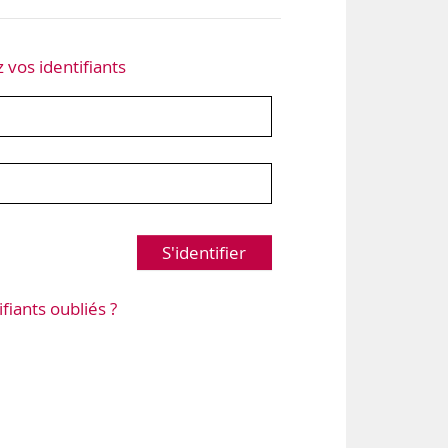
z vos identifiants
S'identifier
ifiants oubliés ?