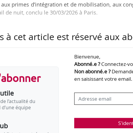
, aux primes d’intégration et de mobilisation, aux co
il de nuit, conclu le 30/03/2026 à Paris.
e groupe RATP en Île-de-France et les organisati
s à cet article est réservé aux 
 FO Groupe RATP, UNSA Groupe RATP et CFE-CGC Gro
Bus Paris et petite couronne du groupe RATP en Île
Bienvenue,
Abonné.e ?
Connectez-vou
terminée et se substitue aux anciens usages et acc
Non abonné.e ?
Demandez
s'abonner
en saisissant votre email.
utile
de l’actualité du
il d’une équipe
S'iden
pub