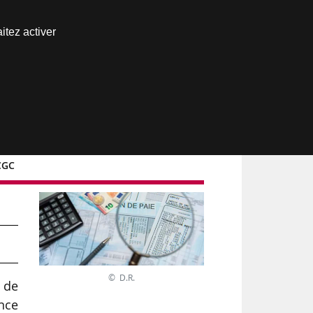
Nous joindre
itez activer
Espace abonné
-CGC
© D.R.
 de
ance