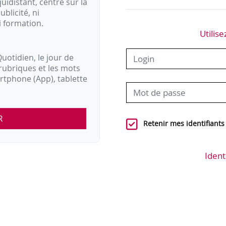
idistant, centré sur la
ublicité, ni
i formation.
Utilise
uotidien, le jour de
rubriques et les mots
artphone (App), tablette
R
Retenir mes identifiants
Ident