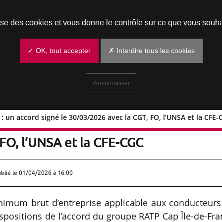
Prendre un rendez-vous
lise des cookies et vous donne le contrôle sur ce que vous souha
✓ OK, tout accepter
✗ Interdire tous les cookies
Personnaliser
: un accord signé le 30/03/2026 avec la CGT, FO, l’UNSA et la CFE
le-de-France : un accord signé le
FO, l’UNSA et la CFE-CGC
ublié le
01/04/2026 à 16:00
nimum brut d’entreprise applicable aux conducteurs
dispositions de l’accord du groupe RATP Cap Île-de-Fr