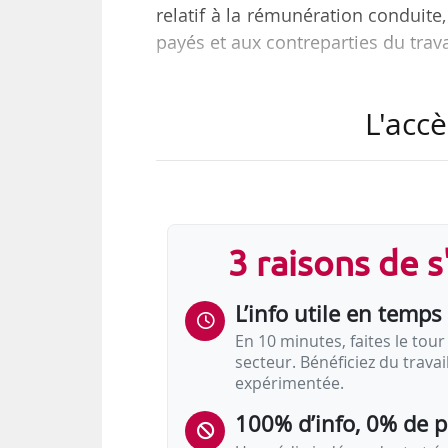
relatif à la rémunération conduite
payés et aux contreparties du trava
Cet accord a été signé entre l
L'accè
syndicales représentatives CGT,
RATP. Il s’applique aux sociétés 
France.
Il est conclu pour une durée indé
3 raisons de 
sur :
• la rémunération de conduite,
L’info utile en temps 
• les congés payés,
• le travail de nuit.
En 10 minutes, faites le tour 
secteur. Bénéficiez du trava
expérimentée.
Les dispositions de l’accord…
100% d’info, 0% de 