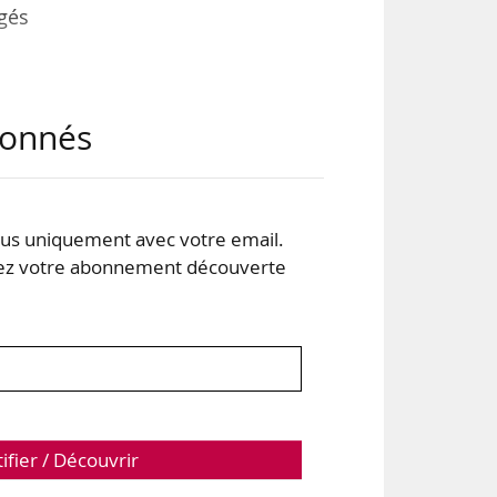
ngés
ons
abonnés
upe
-de-
s uniquement avec votre email.
ords
 votre abonnement découverte
tifier / Découvrir