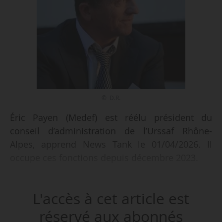
© D.R.
Éric Payen (Medef) est réélu président du
conseil d’administration de l’Urssaf Rhône-
Alpes, apprend News Tank le 01/04/2026. Il
occupe ces fonctions depuis décembre 2023.
Éric Payen a notamment présidé la société Peix
L'accès à cet article est
de janvier 2015 à juin 2023.
réservé aux abonnés