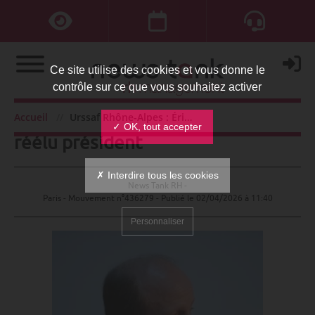
Ce site utilise des cookies et vous donne le
contrôle sur ce que vous souhaitez activer
Urssaf Rhône-Alpes : Éric Payen
Accueil
Urssaf Rhône-Alpes : Éric Payen réélu président
✓ OK, tout accepter
réélu président
✗ Interdire tous les cookies
News Tank RH -
Paris - Mouvement n°436279 - Publié le
02/04/2026 à 11:40
Personnaliser