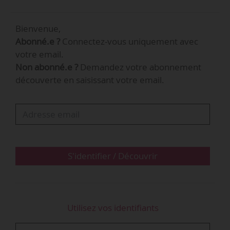
L’Urssaf Rhône-Alpes couvre environ 900 000
entités économiques, dont une très grande
Bienvenue,
partie d’entreprises.
Abonné.e ?
Connectez-vous uniquement avec
votre email.
Non abonné.e ?
Demandez votre abonnement
découverte en saisissant votre email.
S'identifier / Découvrir
Utilisez vos identifiants