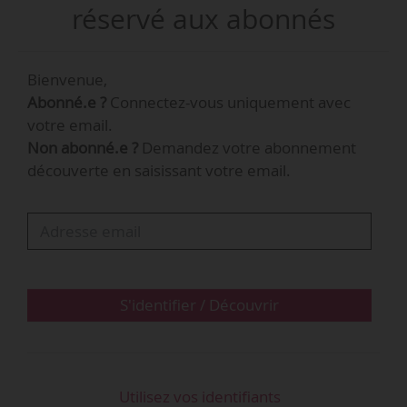
réservé aux abonnés
Carine Rolland était, depuis le 28/07/2020,
adjointe à la culture auprès d’Anne Hidalgo,
Bienvenue,
maire d’avril 2014 à mars 2026.
Abonné.e ?
Connectez-vous uniquement avec
votre email.
Emmanuel Grégoire a été élu maire de Paris le
Non abonné.e ?
Demandez votre abonnement
22/03/2026.
découverte en saisissant votre email.
S'identifier / Découvrir
Utilisez vos identifiants