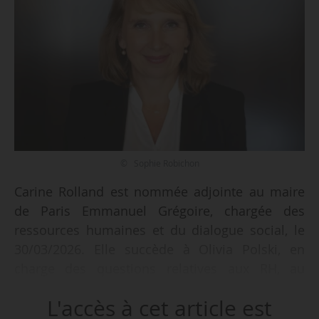
© Sophie Robichon
Carine Rolland est nommée adjointe au maire
de Paris Emmanuel Grégoire, chargée des
ressources humaines et du dialogue social, le
30/03/2026. Elle succède à Olivia Polski, en
charge des questions relatives aux RH, au
dialogue social et à la qualité du service public
L'accès à cet article est
depuis le 06/10/2023.