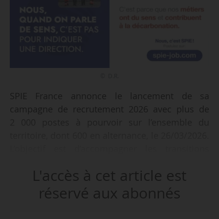
© D.R.
SPIE France annonce le lancement de sa
campagne de recrutement 2026 avec plus de
2 000 postes à pourvoir sur l’ensemble du
territoire, dont 600 en alternance, le 26/03/2026.
L’objectif est d’accompagner les transitions
énergétiques, numérique et industrielle.
L'accès à cet article est
Ces recrutements concernent l’ensemble des
réservé aux abonnés
régions où le groupe est implanté, sur plus de
300 sites en France :