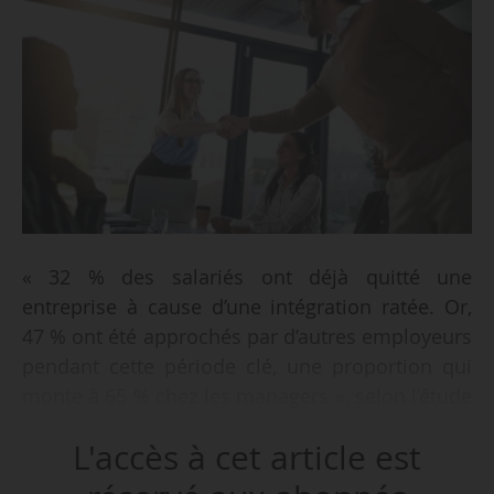
« 32 % des salariés ont déjà quitté une
entreprise à cause d’une intégration ratée. Or,
47 % ont été approchés par d’autres employeurs
pendant cette période clé, une proportion qui
monte à 65 % chez les managers », selon l’étude
OpinionWay pour Scalliance sur l’intégration
L'accès à cet article est
des nouveaux salariés en France, publiée le
26/03/2026.