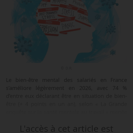
© D.R.
Le bien-être mental des salariés en France
s’améliore légèrement en 2026, avec 74 %
d’entre eux déclarant être en situation de bien-
être (+ 4 points en un an), selon « La Grande
enquête sur la santé mentale au travail » menée
par l’Ifop pour Moka Care, le GHU Paris
L'accès à cet article est
psychiatrie & neurosciences et le Boston