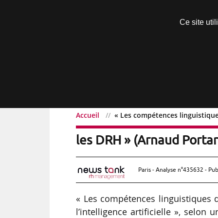
Découvrir sans engagement
Ce site uti
Menu
Accueil
« Les compétences linguistique
« Les compétences lingui
les DRH » (Arnaud Portan
Paris - Analyse n°435632 - Pub
« Les compétences linguistiques d
l’intelligence artificielle », selo