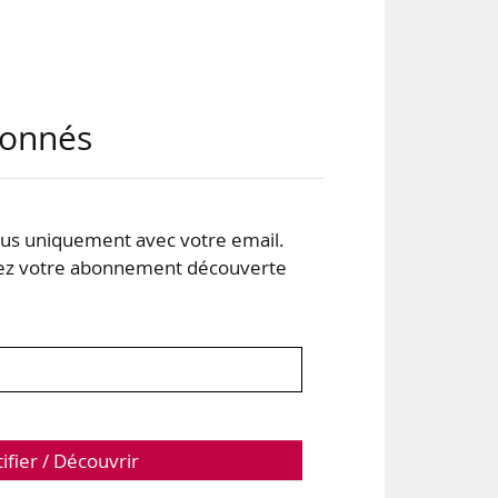
des
abonnés
les
égie
s uniquement avec votre email.
à la
 votre abonnement découverte
e la
tifier / Découvrir