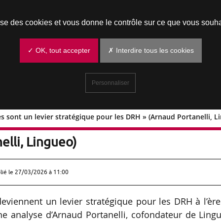
Prendre un rendez-vous
lise des cookies et vous donne le contrôle sur ce que vous souha
✓ OK, tout accepter
✗ Interdire tous les cookies
Personnaliser
s sont un levier stratégique pour les DRH » (Arnaud Portanelli, L
stiques sont un levier stratégique po
elli, Lingueo)
lié le
27/03/2026 à 11:00
eviennent un levier stratégique pour les DRH à l’èr
n une analyse d’Arnaud Portanelli, cofondateur de Ling