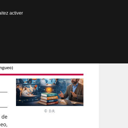
Nous joindre
itez activer
Espace abonné
ingueo)
ur
© D.R.
e de
ueo,