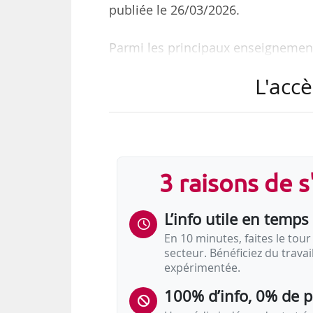
publiée le 26/03/2026.
Parmi les principaux enseignement
• Les compétences linguistiqu
L'accè
organisations face aux transformatio
• Elles constituent un levier d
collaborateurs • Les DRH sont appe
de développement des compétenc
• L’IA transforme les besoins, ma
3 raisons de 
communication.
L’info utile en temps 
« L’IA ne fait que traduire. L’huma
sensation, de…
En 10 minutes, faites le tour 
secteur. Bénéficiez du trava
expérimentée.
100% d’info, 0% de 