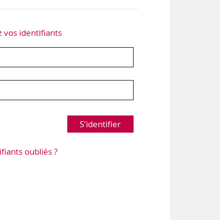
z vos identifiants
S'identifier
ifiants oubliés ?