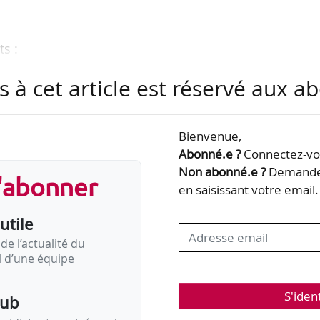
s :
es s’imposent comme un facteur de résilience 
s à cet article est réservé aux 
ns liées à l’IA ;
’employabilité et de mobilité internationale pour 
lés à intégrer davantage les langues dans leur strat
Bienvenue,
es ;
Abonné.e ?
Connectez-vou
is ne remplace pas les compétences humaines liées 
Non abonné.e ?
Demandez
s'abonner
en saisissant votre email.
utile
in, lui, négocie. Il donne du rythme dans la parole, d
de l’actualité du
il d’une équipe
S'iden
pub