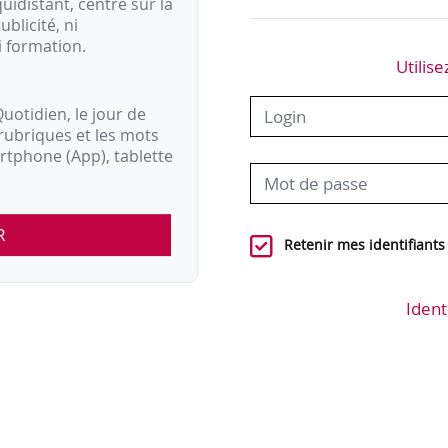
idistant, centré sur la
ublicité, ni
i formation.
Utilise
uotidien, le jour de
rubriques et les mots
artphone (App), tablette
R
Retenir mes identifiants
Ident