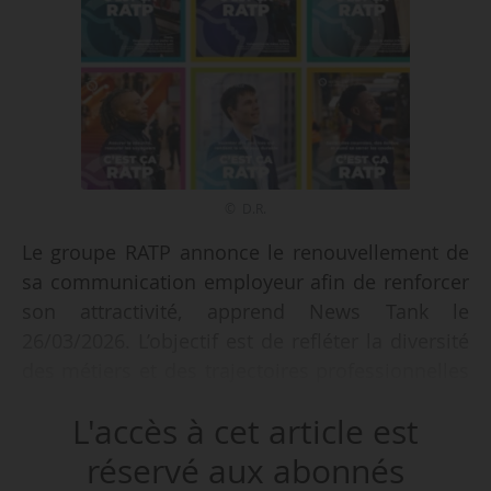
© D.R.
Le groupe RATP annonce le renouvellement de
sa communication employeur afin de renforcer
son attractivité, apprend News Tank le
26/03/2026. L’objectif est de refléter la diversité
des métiers et des trajectoires professionnelles
au sein du groupe.
L'accès à cet article est
Cette campagne s’inscrit dans un contexte de
réservé aux abonnés
besoins en recrutement, notamment dans les