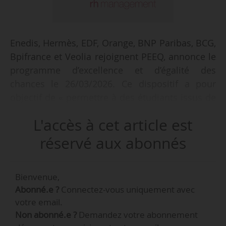
Enedis, Hermès, EDF, Orange, BNP Paribas, BCG,
Bpifrance et Veolia rejoignent PEEQ, annonce le
programme d’excellence et d’égalité des
chances le 26/03/2026. Ce dispositif a pour
objectif de « permettre à des étudiants issus de
milieux modestes d’accéder aux lieux où se
L'accès à cet article est
décident les trajectoires économiques ».
réservé aux abonnés
En rejoignant PEEQ, les entreprises partenaires
proposent du « sponsoring d’étudiants,
Bienvenue,
l’ouverture d’opportunités structurantes,
Abonné.e ?
Connectez-vous uniquement avec
notamment des stages longs, et, plus
votre email.
largement, la création de passerelles vers les
Non abonné.e ?
Demandez votre abonnement
fonctions où se décident les stratégies ».