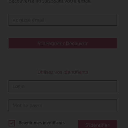
découverte en saisissant votre email.
PEEQ est un programme d’excellence de 40
semaines, suivi en parallèle du Master,
combinant formation pratique, leadership,
coaching et mentorat, avec une pédagogie
orientée “terrain” inspirée des méthodes du
S'identifier / Découvrir
conseil. Le programme…
Utilisez vos identifiants
Retenir mes identifiants
S'identifier