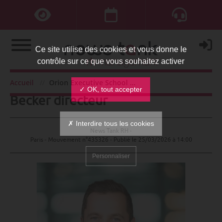
Ce site utilise des cookies et vous donne le
contrôle sur ce que vous souhaitez activer
Orion Executive School : Mathieu
Accueil
Orion Executive School : Mathieu Becker directeur
✓ OK, tout accepter
Becker directeur
✗ Interdire tous les cookies
News Tank RH -
Paris - Mouvement n°435326 - Publié le
25/03/2026 à 14:00
Personnaliser