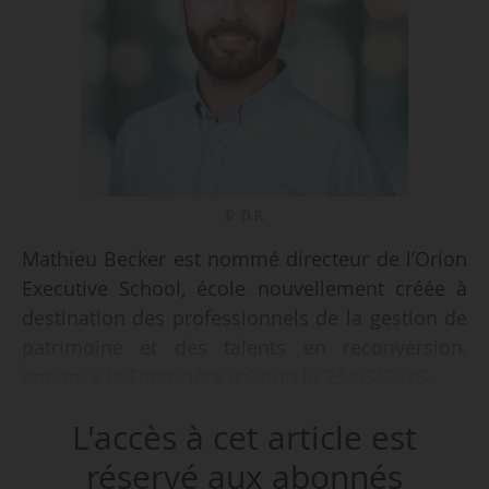
© D.R.
Mathieu Becker est nommé directeur de l’Orion
Executive School, école nouvellement créée à
destination des professionnels de la gestion de
patrimoine et des talents en reconversion,
annonce la Financière d’Orion le 23/03/2026.
L'accès à cet article est
Il occupait le poste de directeur chez Qwalify
depuis novembre 2020.
réservé aux abonnés