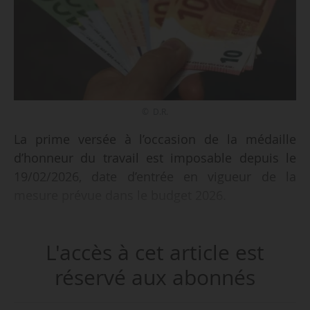
© D.R.
La prime versée à l’occasion de la médaille
d’honneur du travail est imposable depuis le
19/02/2026, date d’entrée en vigueur de la
mesure prévue dans le budget 2026.
La loi de finances pour 2026 met fin à
L'accès à cet article est
l’exonération fiscale dont bénéficiaient jusqu’ici
les primes versées par les employeurs à
réservé aux abonnés
l’occasion de la médaille d’honneur du travail.
Ces gratifications doivent être intégrées dans