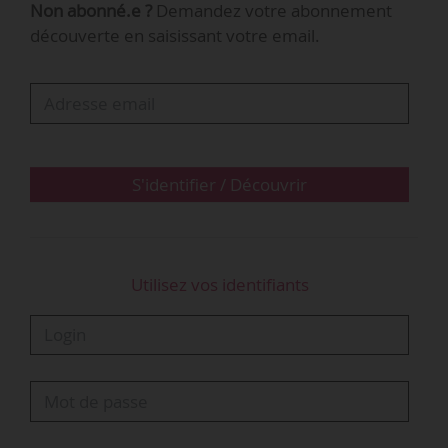
Non abonné.e ?
Demandez votre abonnement
coûte en moyenne plus cher à l’État que le
découverte en saisissant votre email.
contrat de professionnalisation. Cette bascule a
donc un effet négatif sur les finances publiques.
De plus, la suppression des aides a
considérablement augmenté le coût du contrat
de professionnalisation pour les entreprises…
S'identifier / Découvrir
Utilisez vos identifiants