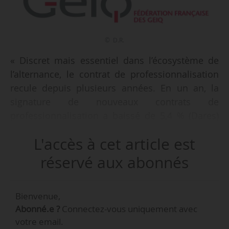
© D.R.
« Discret mais essentiel dans l’écosystème de
l’alternance, le contrat de professionnalisation
recule depuis plusieurs années. En un an, la
signature de nouveaux contrats de
professionnalisation a baissé de 5,4 % (Dares)
et, depuis 2018, leur nombre a été divisé par
L'accès à cet article est
trois. Cette évolution n’est pas sans
conséquences pour les entreprises, les finances
réservé aux abonnés
publiques et surtout pour les publics les plus
éloignés de l’emploi », indique la Fédération
Bienvenue,
française des Geiq, le 12/03/2026.
Abonné.e ?
Connectez-vous uniquement avec
votre email.
« Le contrat d’apprentissage, davantage aidé,