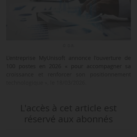
© D.R.
L’entreprise MyUnisoft annonce l’ouverture de
100 postes en 2026 « pour accompagner sa
croissance et renforcer son positionnement
technologique », le 18/03/2026.
La campagne de recrutement 2026 vise
L'accès à cet article est
principalement des profils techniques « pour
soutenir le développement de la plateforme ».
réservé aux abonnés
Cela concerne les postes suivants :