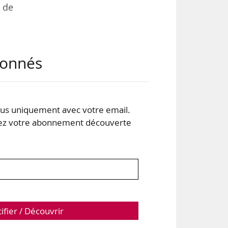
 de
abonnés
 des
14 %
s uniquement avec votre email.
 votre abonnement découverte
’IA
55 %
tifier / Découvrir