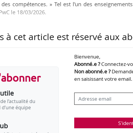
 des compétences. » Tel est l’un des enseignements
 PwC le 18/03/2026.
s :
s à cet article est réservé aux 
n retard dans l’adoption de l’IA : plus de la moitié
is, seuls 7 % y ont recours quotidiennement (contre 
Bienvenue,
hebdomadaire (contre 18 %).
Abonné.e ?
Connectez-vou
Non abonné.e ?
Demandez
s'abonner
ns nombreux qu’au niveau mondial à considérer que l
en saisissant votre email.
ail (46 % contre 60 %), leur créativité (42 % contre 
utile
de l’actualité du
il d’une équipe
S'iden
pub