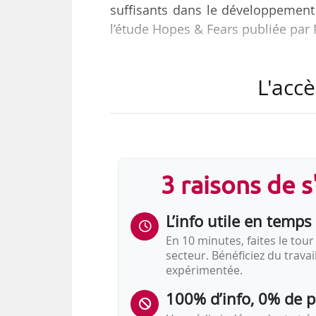
suffisants dans le développement
l’étude Hopes & Fears publiée par
Parmi les principaux enseignement
L'accè
• Les salariés français accusent u
actifs (54 %) ne l’utilisent jama
dans le monde) et 14 % de façon 
3 raisons de 
• Les salariés français sont moi
augmentera la qualité de leur trav
L’info utile en temps 
dans le monde), ou la sécurit…
En 10 minutes, faites le tour 
secteur. Bénéficiez du trava
expérimentée.
100% d’info, 0% de 