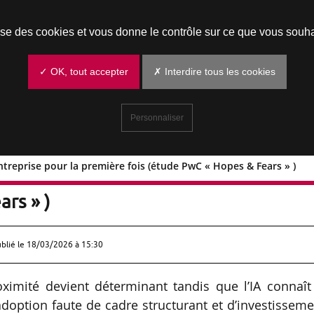
Prendre un rendez-vous
lise des cookies et vous donne le contrôle sur ce que vous souha
✓ OK, tout accepter
✗ Interdire tous les cookies
Personnaliser
 entreprise pour la première fois (étude PwC « Hopes & Fears » )
cul en entreprise pour la première fois
rs » )
ublié le
18/03/2026 à 15:30
imité devient déterminant tandis que l’IA connaît
doption faute de cadre structurant et d’investissem