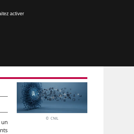
Nous joindre
itez activer
Espace abonné
© CNIL
 un
ents