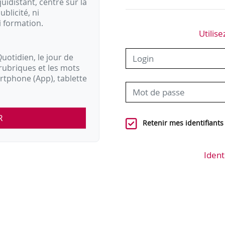
idistant, centré sur la
ublicité, ni
i formation.
Utilise
uotidien, le jour de
rubriques et les mots
artphone (App), tablette
R
Retenir mes identifiants
Ident