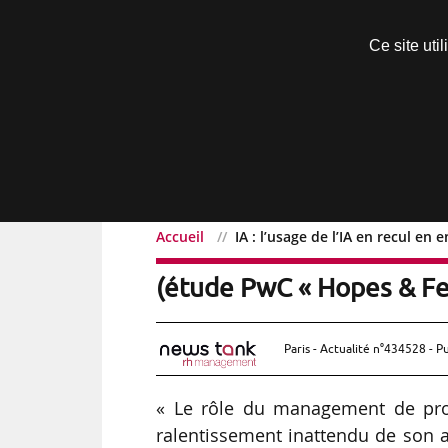
Découvrir sans engagement
Ce site uti
Menu
Accueil
IA : l’usage de l’IA en recul en
IA : l’usage de l’IA en re
(étude PwC « Hopes & Fea
Paris - Actualité n°434528 - P
« Le rôle du management de prox
ralentissement inattendu de son a