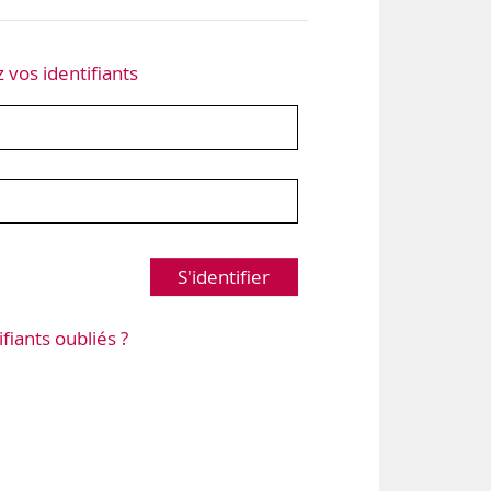
z vos identifiants
S'identifier
ifiants oubliés ?