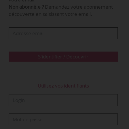
Non abonné.e ?
Demandez votre abonnement
« Les 18-25 ans sont la cible prioritaire de cette
découverte en saisissant votre email.
campagne articulée autour de plusieurs temps
forts durant l’année scolaire. Elle va à leur
rencontre via des affichages à proximité des
établissements scolaires, des communications
sur des sites affinitaires, ainsi que sur les
réseaux sociaux. »
S'identifier / Découvrir
« Dans le cadre de cette campagne…
Utilisez vos identifiants