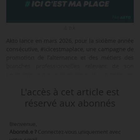
© D.R.
Akto lance en mars 2026, pour la sixième année
consécutive, #icicestmaplace, une campagne de
promotion de l’alternance et des métiers des
branches professionnelles relevant de son
périmètre, annonce l’opérateur de compétences
le 18/03/2026.
L'accès à cet article est
« L’objectif est d’encourager les jeunes à choisir
réservé aux abonnés
une formation préparant aux métiers des
branches, et promouvoir l’alternance auprès des
Bienvenue,
entreprises dans un contexte de baisse des
Abonné.e ?
Connectez-vous uniquement avec
aides liées à ce dispositif », indique l’Opco.
votre email.