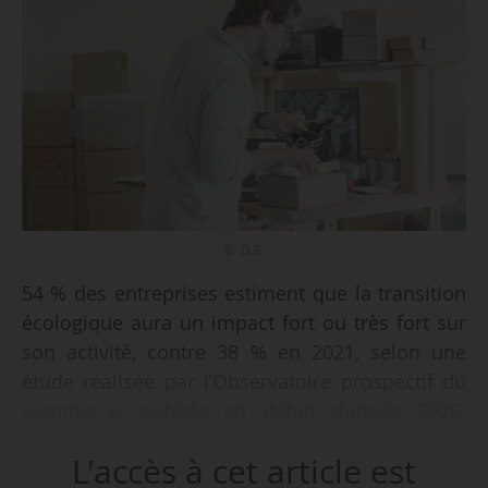
© D.R.
54 % des entreprises estiment que la transition
écologique aura un impact fort ou très fort sur
son activité, contre 38 % en 2021, selon une
étude réalisée par l’Observatoire prospectif du
commerce, publiée en début d’année 2026.
Cette perception est encore plus marquée dans
L'accès à cet article est
les entreprises de plus de 250 salariés : 91 %